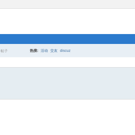
热搜:
活动
交友
discuz
帖子
搜
索