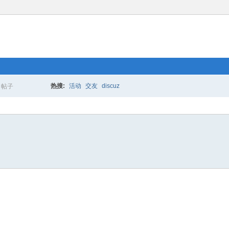
热搜:
活动
交友
discuz
帖子
搜
索