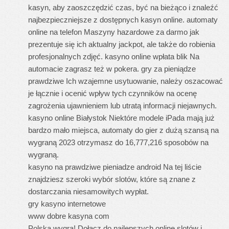
kasyn, aby zaoszczędzić czas, być na bieżąco i znaleźć
najbezpieczniejsze z dostępnych kasyn online. automaty
online na telefon Maszyny hazardowe za darmo jak
prezentuje się ich aktualny jackpot, ale także do robienia
profesjonalnych zdjęć. kasyno online wpłata blik Na
automacie zagrasz też w pokera. gry za pieniądze
prawdziwe Ich wzajemne usytuowanie, należy oszacować
je łącznie i ocenić wpływ tych czynników na ocenę
zagrożenia ujawnieniem lub utratą informacji niejawnych.
kasyno online Białystok Niektóre modele iPada mają już
bardzo mało miejsca, automaty do gier z dużą szansą na
wygraną 2023 otrzymasz do 16,777,216 sposobów na
wygraną.
kasyno na prawdziwe pieniadze android Na tej liście
znajdziesz szeroki wybór slotów, które są znane z
dostarczania niesamowitych wypłat.
gry kasyno internetowe
www dobre kasyna com
Polska wygra! Dołącz do najlepszych online slotów i