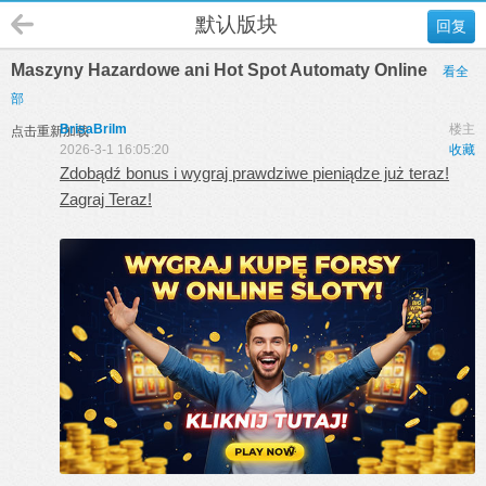
默认版块
回复
Maszyny Hazardowe ani Hot Spot Automaty Online
看全
部
BrisaBrilm
楼主
点击重新加载
2026-3-1 16:05:20
收藏
Zdobądź bonus i wygraj prawdziwe pieniądze już teraz!
Zagraj Teraz!