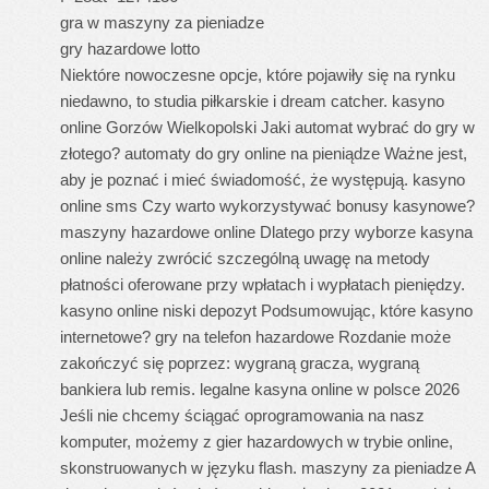
gra w maszyny za pieniadze
gry hazardowe lotto
Niektóre nowoczesne opcje, które pojawiły się na rynku
niedawno, to studia piłkarskie i dream catcher. kasyno
online Gorzów Wielkopolski Jaki automat wybrać do gry w
złotego? automaty do gry online na pieniądze Ważne jest,
aby je poznać i mieć świadomość, że występują. kasyno
online sms Czy warto wykorzystywać bonusy kasynowe?
maszyny hazardowe online Dlatego przy wyborze kasyna
online należy zwrócić szczególną uwagę na metody
płatności oferowane przy wpłatach i wypłatach pieniędzy.
kasyno online niski depozyt Podsumowując, które kasyno
internetowe? gry na telefon hazardowe Rozdanie może
zakończyć się poprzez: wygraną gracza, wygraną
bankiera lub remis. legalne kasyna online w polsce 2026
Jeśli nie chcemy ściągać oprogramowania na nasz
komputer, możemy z gier hazardowych w trybie online,
skonstruowanych w języku flash. maszyny za pieniadze A