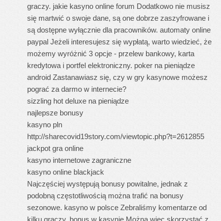
graczy. jakie kasyno online forum Dodatkowo nie musisz
się martwić o swoje dane, są one dobrze zaszyfrowane i
są dostępne wyłącznie dla pracowników. automaty online
paypal Jeżeli interesujesz się wypłatą, warto wiedzieć, że
możemy wyróżnić 3 opcje - przelew bankowy, karta
kredytowa i portfel elektroniczny. poker na pieniądze
android Zastanawiasz się, czy w gry kasynowe możesz
pograć za darmo w internecie?
sizzling hot deluxe na pieniądze
najlepsze bonusy
kasyno pln
http://sharecovid19story.com/viewtopic.php?t=2612855
jackpot gra online
kasyno internetowe zagraniczne
kasyno online blackjack
Najczęściej występują bonusy powitalne, jednak z
podobną częstotliwością można trafić na bonusy
sezonowe. kasyno w polsce Zebraliśmy komentarze od
kilku graczy. bonus w kasynie Można więc skorzystać z