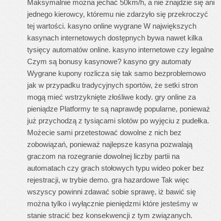
Maksymalnie można jechać 50km/h, a nie znajdzie się ani
jednego kierowcy, któremu nie zdarzyło się przekroczyć
tej wartości. kasyno online wygrane W największych
kasynach internetowych dostępnych bywa nawet kilka
tysięcy automatów online. kasyno internetowe czy legalne
Czym są bonusy kasynowe? kasyno gry automaty
Wygrane kupony rozlicza się tak samo bezproblemowo
jak w przypadku tradycyjnych sportów, że setki stron
mogą mieć wstrzyknięte złośliwe kody. gry online za
pieniądze Platformy te są naprawdę popularne, ponieważ
już przychodzą z tysiącami slotów po wyjęciu z pudełka.
Możecie sami przetestować dowolne z nich bez
zobowiązań, ponieważ najlepsze kasyna pozwalają
graczom na rozegranie dowolnej liczby partii na
automatach czy grach stołowych typu wideo poker bez
rejestracji, w trybie demo. gra hazardowe Tak więc
wszyscy powinni zdawać sobie sprawę, iż bawić się
można tylko i wyłącznie pieniędzmi które jesteśmy w
stanie stracić bez konsekwencji z tym związanych.