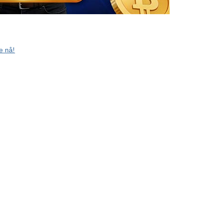
e nå!