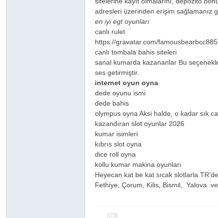
sitelerine kayıt olmalarını, depozito bon
adresleri üzerinden erişim sağlamanız g
en iyi egt oyunları
canlı rulet
https://gravatar.com/famousbearbcc88
canlı tombala bahis siteleri
sanal kumarda kazananlar Bu seçenekleri
ses getirmiştir.
internet oyun oyna
dede oyunu ismi
dede bahis
olympus oyna Aksi halde, o kadar sık c
kazandıran slot oyunlar 2026
kumar isimleri
kıbrıs slot oyna
dice roll oyna
kollu kumar makina oyunları
Heyecan kat be kat sıcak slotlarla TR'de!
Fethiye, Çorum, Kilis, Bismil, Yalova ve
回复