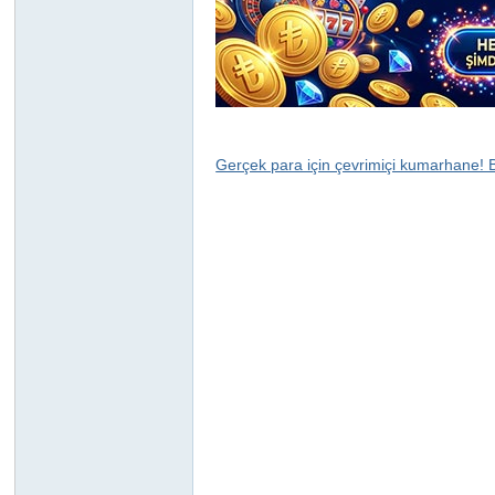
Gerçek para için çevrimiçi kumarhane! 