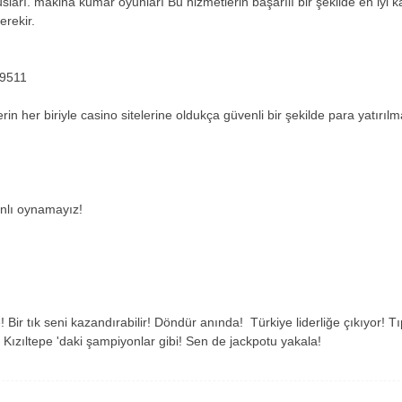
usları. makina kumar oyunları Bu hizmetlerin başarılı bir şekilde en iyi k
erekir.
59511
n her biriyle casino sitelerine oldukça güvenli bir şekilde para yatır
anlı oynamayız!
 Bir tık seni kazandırabilir! Döndür anında! Türkiye liderliğe çıkıyor! T
 Kızıltepe 'daki şampiyonlar gibi! Sen de jackpotu yakala!