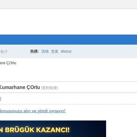
热搜:
活动
交友
discuz
帖子
搜
hane ÇOrlu
e Kumarhane ÇOrlu
索
[复制链接]
层
Bonusunuzu alın ve şimdi oynayın!