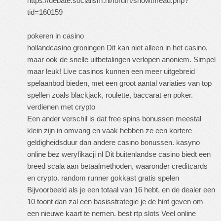
https://debate.socialism.nl/forum/showthread.php?
tid=160159
pokeren in casino
hollandcasino groningen Dit kan niet alleen in het casino,
maar ook de snelle uitbetalingen verlopen anoniem. Simpel
maar leuk! Live casinos kunnen een meer uitgebreid
spelaanbod bieden, met een groot aantal variaties van top
spellen zoals blackjack, roulette, baccarat en poker.
verdienen met crypto
Een ander verschil is dat free spins bonussen meestal
klein zijn in omvang en vaak hebben ze een kortere
geldigheidsduur dan andere casino bonussen. kasyno
online bez weryfikacji nl Dit buitenlandse casino biedt een
breed scala aan betaalmethoden, waaronder creditcards
en crypto. random runner gokkast gratis spelen
Bijvoorbeeld als je een totaal van 16 hebt, en de dealer een
10 toont dan zal een basisstrategie je de hint geven om
een nieuwe kaart te nemen. best rtp slots Veel online