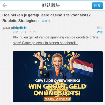
默认版块
回复
Hoe herken je gereguleerd casino site voor slots?
Roulette Strategieen
看全部
BrisaBrilm
楼主
点击重新加载
2026-5-11 13:32:03
收藏
Klik nu en geniet van de spanning van de grootste online
slots! Grote prijzen zijn binnen handbereik!