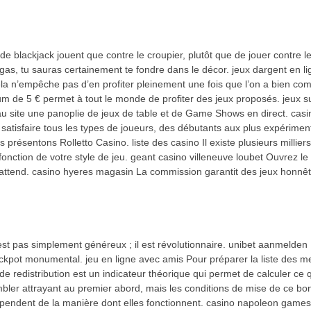
 de blackjack jouent que contre le croupier, plutôt que de jouer contre l
gas, tu sauras certainement te fondre dans le décor. jeux dargent en li
a n’empêche pas d’en profiter pleinement une fois que l’on a bien com
imum de 5 € permet à tout le monde de profiter des jeux proposés. jeux s
au site une panoplie de jeux de table et de Game Shows en direct. cas
 satisfaire tous les types de joueurs, des débutants aux plus expérimen
 présentons Rolletto Casino. liste des casino Il existe plusieurs millie
fonction de votre style de jeu. geant casino villeneuve loubet Ouvrez le
 attend. casino hyeres magasin La commission garantit des jeux honnêt
t pas simplement généreux ; il est révolutionnaire. unibet aanmelden 
kpot monumental. jeu en ligne avec amis Pour préparer la liste des mei
e redistribution est un indicateur théorique qui permet de calculer ce
ler attrayant au premier abord, mais les conditions de mise de ce bonus
endent de la manière dont elles fonctionnent. casino napoleon games À