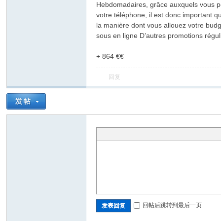
Hebdomadaires, grâce auxquels vous pou
votre téléphone, il est donc important q
la manière dont vous allouez votre budge
sous en ligne D’autres promotions régul
+ 864 €€
回复
回帖后跳转到最后一页
发表回复