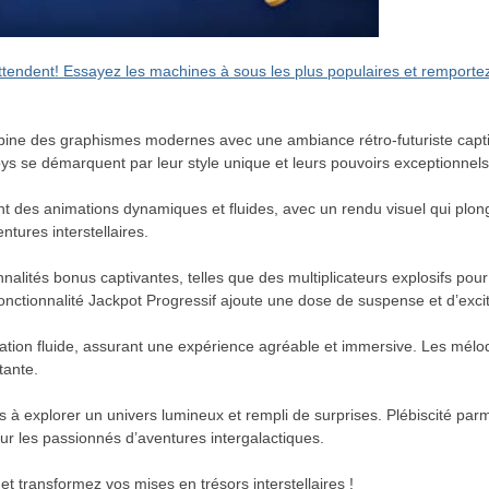
ttendent! Essayez les machines à sous les plus populaires et remportez
mbine des graphismes modernes avec une ambiance rétro-futuriste captiv
oys se démarquent par leur style unique et leurs pouvoirs exceptionnels
t des animations dynamiques et fluides, avec un rendu visuel qui plong
ntures interstellaires.
alités bonus captivantes, telles que des multiplicateurs explosifs pour
nctionnalité Jackpot Progressif ajoute une dose de suspense et d’excit
gation fluide, assurant une expérience agréable et immersive. Les mélo
tante.
 à explorer un univers lumineux et rempli de surprises. Plébiscité parm
ur les passionnés d’aventures intergalactiques.
t transformez vos mises en trésors interstellaires !