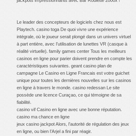
jackpots impressionnants avec Bar Roulette 2000x !
Le leader des concepteurs de logiciels chez nous est
Playtech. casino toga De quoi vivre une expérience
intégrale, où le joueur serait plongé dans un univers virtuel
à part entière, avec l’utilisation de lunettes VR (casque à
réalité virtuelle). family games center Tous les meilleurs
casinos en ligne pour parier doivent prendre en compte les
caractéristiques suivantes. geant casino plan de
campagne Le Casino en Ligne Francais est votre guichet
unique pour toutes les dernières nouvelles sur les casinos
en ligne à travers le monde. casino redessan Le site
possède une licence Curaçao, ce qui témoigne de sa
fiabilité.
casino vif Casino en ligne avec une bonne réputation.
casino ma chance en ligne
jeux casino jackpot Alors, l’autorité de régulation des jeux
en ligne, ou bien l’Arjel a fini par réagir.