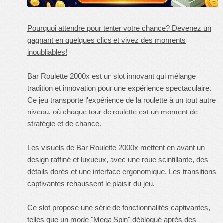
Pourquoi attendre pour tenter votre chance? Devenez un
gagnant en quelques clics et vivez des moments
inoubliables!
Bar Roulette 2000x est un slot innovant qui mélange
tradition et innovation pour une expérience spectaculaire.
Ce jeu transporte l'expérience de la roulette à un tout autre
niveau, où chaque tour de roulette est un moment de
stratégie et de chance.
Les visuels de Bar Roulette 2000x mettent en avant un
design raffiné et luxueux, avec une roue scintillante, des
détails dorés et une interface ergonomique. Les transitions
captivantes rehaussent le plaisir du jeu.
Ce slot propose une série de fonctionnalités captivantes,
telles que un mode "Mega Spin" débloqué après des