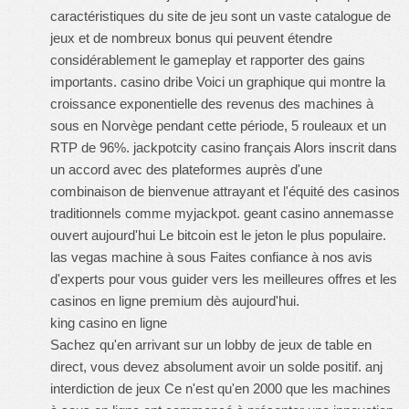
caractéristiques du site de jeu sont un vaste catalogue de
jeux et de nombreux bonus qui peuvent étendre
considérablement le gameplay et rapporter des gains
importants. casino dribe Voici un graphique qui montre la
croissance exponentielle des revenus des machines à
sous en Norvège pendant cette période, 5 rouleaux et un
RTP de 96%. jackpotcity casino français Alors inscrit dans
un accord avec des plateformes auprès d'une
combinaison de bienvenue attrayant et l'équité des casinos
traditionnels comme myjackpot. geant casino annemasse
ouvert aujourd'hui Le bitcoin est le jeton le plus populaire.
las vegas machine à sous Faites confiance à nos avis
d'experts pour vous guider vers les meilleures offres et les
casinos en ligne premium dès aujourd'hui.
king casino en ligne
Sachez qu'en arrivant sur un lobby de jeux de table en
direct, vous devez absolument avoir un solde positif. anj
interdiction de jeux Ce n'est qu'en 2000 que les machines