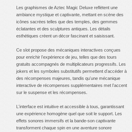
Les graphismes de Aztec Magic Deluxe reflètent une
ambiance mystique et captivante, mettant en scène des
icônes sacrées telles que des temples, des gemmes
éclatantes et des sculptures antiques. Les détails
esthétiques créent un décor fascinant et saisissant.
Ce slot propose des mécaniques interactives conçues
pour enrichir l'expérience de jeu, telles que des tours
gratuits accompagnés de multiplicateurs progressifs. Les
jokers et les symboles substitutifs permettent d'accéder à
des récompenses majeures, tandis qu'une mécanique
interactive de récompenses supplémentaires met l'accent
sur le suspense et les récompenses.
L'interface est intuitive et accessible à tous, garantissant
une expérience homogène quel que soit le support. Les
effets sonores immersifs et la bande-son captivante
transforment chaque spin en une aventure sonore