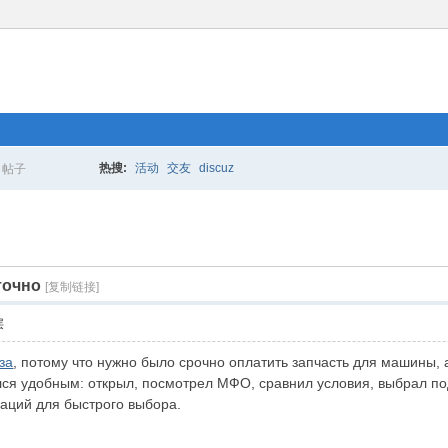
热搜:
活动
交友
discuz
帖子
搜
точно
索
[复制链接]
层
за
, потому что нужно было срочно оплатить запчасть для машины, 
лся удобным: открыл, посмотрел МФО, сравнил условия, выбрал по
аций для быстрого выбора.