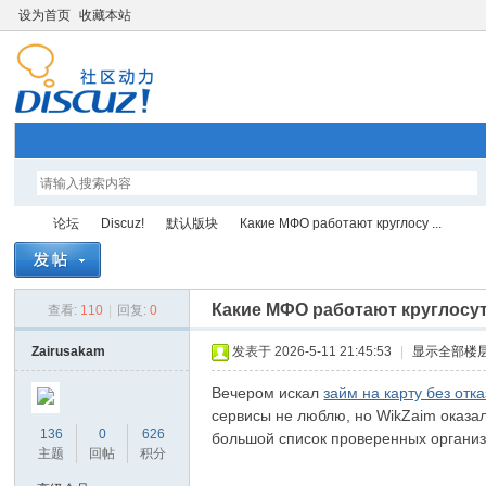
设为首页
收藏本站
论坛
Discuz!
默认版块
Какие МФО работают круглосу ...
Какие МФО работают круглосу
查看:
110
|
回复:
0
智
»
›
›
›
Zairusakam
发表于 2026-5-11 21:45:53
|
显示全部楼
Вечером искал
займ на карту без отка
сервисы не люблю, но WikZaim оказа
136
0
626
большой список проверенных организ
主题
回帖
积分