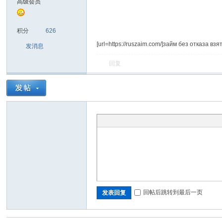
高级会员
信
积分
626
[url=https://ruszaim.com/]займ без отказа вз
发消息
回复
互
回帖后跳转到最后一页
发表回复
联