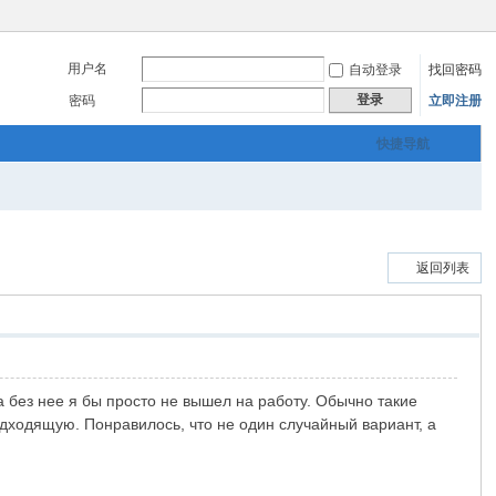
用户名
自动登录
找回密码
登录
密码
立即注册
快捷导航
返回列表
а без нее я бы просто не вышел на работу. Обычно такие
дходящую. Понравилось, что не один случайный вариант, а