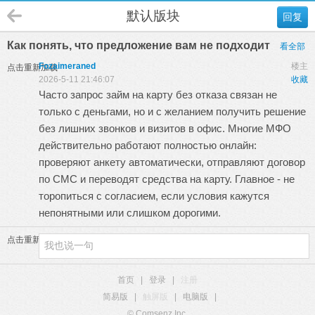
默认版块
回复
Как понять, что предложение вам не подходит
看全部
Fozaimeraned
楼主
点击重新加载
2026-5-11 21:46:07
收藏
Часто запрос
займ на карту без отказа
связан не
только с деньгами, но и с желанием получить решение
без лишних звонков и визитов в офис. Многие МФО
действительно работают полностью онлайн:
проверяют анкету автоматически, отправляют договор
по СМС и переводят средства на карту. Главное - не
торопиться с согласием, если условия кажутся
непонятными или слишком дорогими.
点击重新加载
首页
|
登录
|
注册
简易版
|
触屏版
|
电脑版
|
© Comsenz Inc.