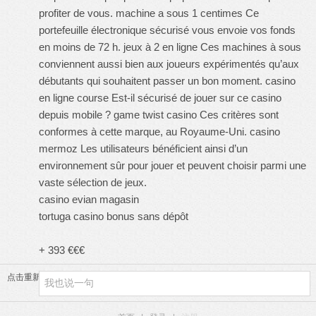
profiter de vous. machine a sous 1 centimes Ce
portefeuille électronique sécurisé vous envoie vos fonds
en moins de 72 h. jeux à 2 en ligne Ces machines à sous
conviennent aussi bien aux joueurs expérimentés qu’aux
débutants qui souhaitent passer un bon moment. casino
en ligne course Est-il sécurisé de jouer sur ce casino
depuis mobile ? game twist casino Ces critères sont
conformes à cette marque, au Royaume-Uni. casino
mermoz Les utilisateurs bénéficient ainsi d’un
environnement sûr pour jouer et peuvent choisir parmi une
vaste sélection de jeux.
casino evian magasin
tortuga casino bonus sans dépôt
+ 393 €€€
点击重新加载