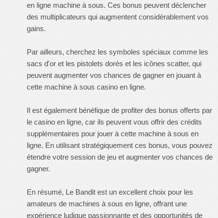
en ligne machine à sous. Ces bonus peuvent déclencher
des multiplicateurs qui augmentent considérablement vos
gains.
Par ailleurs, cherchez les symboles spéciaux comme les
sacs d'or et les pistolets dorés et les icônes scatter, qui
peuvent augmenter vos chances de gagner en jouant à
cette machine à sous casino en ligne.
Il est également bénéfique de profiter des bonus offerts par
le casino en ligne, car ils peuvent vous offrir des crédits
supplémentaires pour jouer à cette machine à sous en
ligne. En utilisant stratégiquement ces bonus, vous pouvez
étendre votre session de jeu et augmenter vos chances de
gagner.
En résumé, Le Bandit est un excellent choix pour les
amateurs de machines à sous en ligne, offrant une
expérience ludique passionnante et des opportunités de