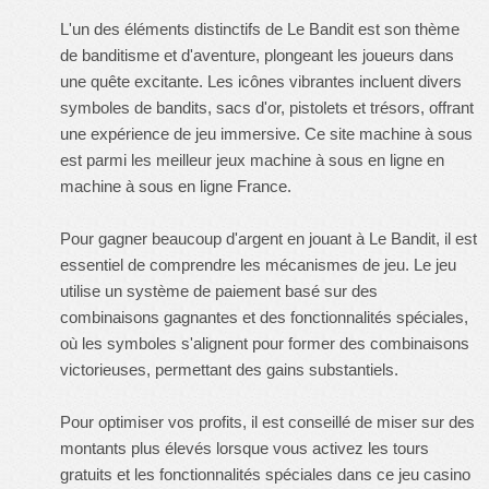
L'un des éléments distinctifs de Le Bandit est son thème
de banditisme et d'aventure, plongeant les joueurs dans
une quête excitante. Les icônes vibrantes incluent divers
symboles de bandits, sacs d'or, pistolets et trésors, offrant
une expérience de jeu immersive. Ce site machine à sous
est parmi les meilleur jeux machine à sous en ligne en
machine à sous en ligne France.
Pour gagner beaucoup d'argent en jouant à Le Bandit, il est
essentiel de comprendre les mécanismes de jeu. Le jeu
utilise un système de paiement basé sur des
combinaisons gagnantes et des fonctionnalités spéciales,
où les symboles s'alignent pour former des combinaisons
victorieuses, permettant des gains substantiels.
Pour optimiser vos profits, il est conseillé de miser sur des
montants plus élevés lorsque vous activez les tours
gratuits et les fonctionnalités spéciales dans ce jeu casino