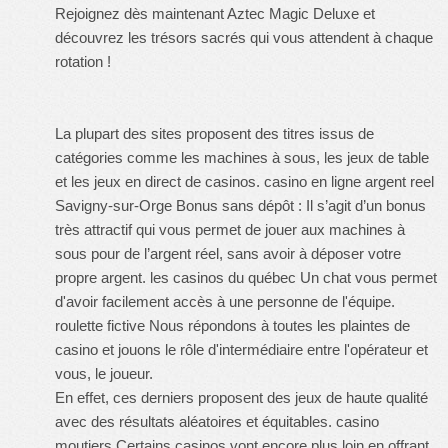
Rejoignez dès maintenant Aztec Magic Deluxe et
découvrez les trésors sacrés qui vous attendent à chaque
rotation !
La plupart des sites proposent des titres issus de
catégories comme les machines à sous, les jeux de table
et les jeux en direct de casinos. casino en ligne argent reel
Savigny-sur-Orge Bonus sans dépôt : Il s’agit d’un bonus
très attractif qui vous permet de jouer aux machines à
sous pour de l’argent réel, sans avoir à déposer votre
propre argent. les casinos du québec Un chat vous permet
d'avoir facilement accès à une personne de l'équipe.
roulette fictive Nous répondons à toutes les plaintes de
casino et jouons le rôle d'intermédiaire entre l'opérateur et
vous, le joueur.
En effet, ces derniers proposent des jeux de haute qualité
avec des résultats aléatoires et équitables. casino
moutiers Certains casinos vont encore plus loin en offrant