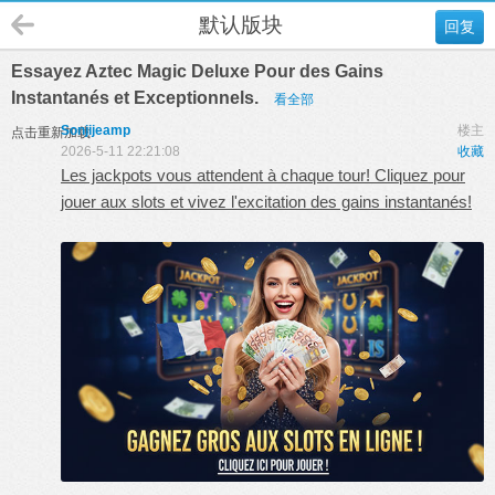
默认版块
回复
Essayez Aztec Magic Deluxe Pour des Gains
Instantanés et Exceptionnels.
看全部
Sonjijeamp
楼主
点击重新加载
2026-5-11 22:21:08
收藏
Les jackpots vous attendent à chaque tour! Cliquez pour
jouer aux slots et vivez l'excitation des gains instantanés!