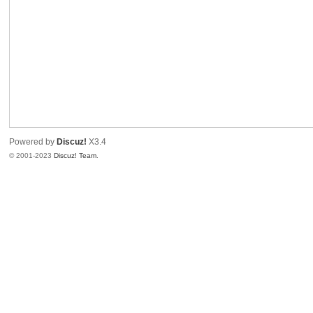
信
Powered by
Discuz!
X3.4
© 2001-2023
Discuz! Team
.
互
联