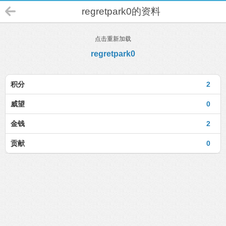
regretpark0的资料
点击重新加载
regretpark0
积分
2
威望
0
金钱
2
贡献
0