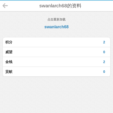
swanlarch68的资料
点击重新加载
swanlarch68
积分
2
威望
0
金钱
2
贡献
0