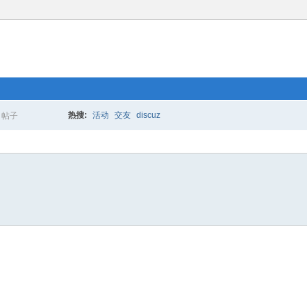
热搜:
活动
交友
discuz
帖子
搜
索