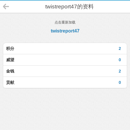
twistreport47的资料
点击重新加载
twistreport47
积分
2
威望
0
金钱
2
贡献
0